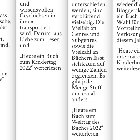
und
unterschieden
wieder di
wissensvollen
werden, sind
Bloggera
ass
Geschichten in
verblüffend
ein Buch
sche,
ihnen
vielseitig. Die
Wahl für 
ier
transportiert
Vielfalt an
Vorstell
wird. Darum, aus
Genres und
Verlosung
t,
Liebe zum Lesen
Subgenres
diesem Ja
ind.
und …
sowie die
„Heute e
Vielzahl an
„Heute ein Buch
internati
Büchern lässt
zum Kindertag
Kinderbu
sich kaum auf
2022“
weiterlesen
weiterles
wenige Zahlen
ine
begrenzen. Es
e“
gibt jede
Menge Stoff
um x-mal
anders …
„Heute ein
Buch zum
Welttag des
Buches 2022“
weiterlesen