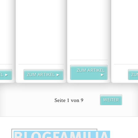
ZUM ARTIKEL
EL ►
ZUM ARTIKEL ►
►
ZU
Seite
1
von
9
WEITER