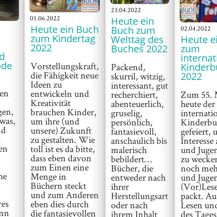
23.04.2022
01.06.2022
Heute ein
Heute ein Buch
Buch zum
02.04.2022
zum Kindertag
Welttag des
Heute e
2022
Buches 2022
zum
d
interna
nde
Vorstellungskraft,
Kinderb
Packend,
die Fähigkeit neue
2022
skurril, witzig,
Ideen zu
interessant, gut
en
entwickeln und
recherchiert,
Zum 55. 
Kreativität
abenteuerlich,
heute der
gen,
brauchen Kinder,
gruselig,
internati
was,
um ihre (und
persönlich,
Kinderbu
nd
unsere) Zukunft
fantasievoll,
gefeiert,
n
zu gestalten. Wie
anschaulich bis
Interesse
en
toll ist es da bitte,
malerisch
und Jugen
dass eben davon
bebildert…
zu wecke
,
zum Einen eine
Bücher, die
noch meh
he
Menge in
entweder nach
und Jugen
Büchern steckt
ihrer
(Vor)Lese
und zum Anderen
Herstellungsart
packt. Au
res
eben dies durch
oder nach
Lesen und
inn
die fantasievollen
ihrem Inhalt
des Tages 