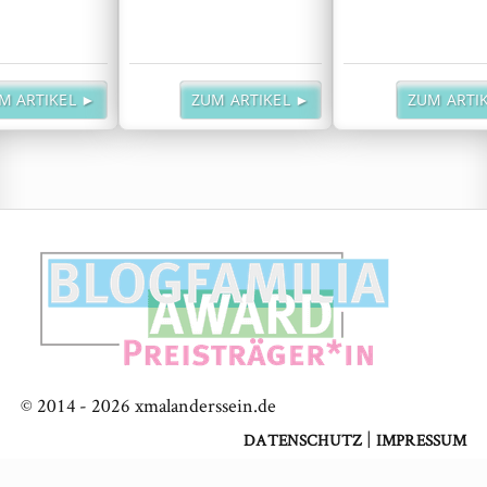
M ARTIKEL ►
ZUM ARTIKEL ►
ZUM ARTI
© 2014 -
2026
xmalanderssein.de
|
DATENSCHUTZ
IMPRESSUM