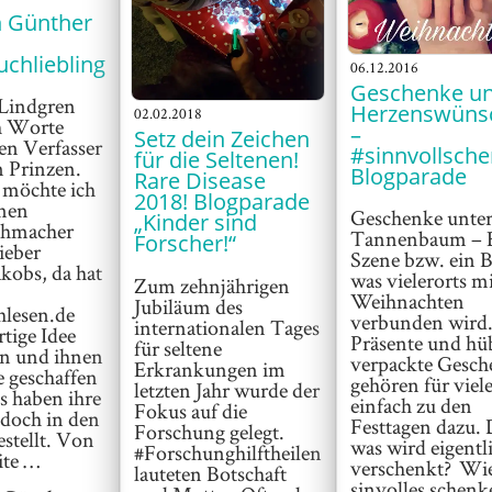
n Günther
uchliebling
06.12.2016
Geschenke u
 Lindgren
Herzenswüns
02.02.2018
ch Worte
–
Setz dein Zeichen
en Verfasser
#sinnvollsch
für die Seltenen!
n Prinzen.
Blogparade
Rare Disease
 möchte ich
2018! Blogparade
inen
Geschenke unte
„Kinder sind
chmacher
Tannenbaum – 
Forscher!“
ieber
Szene bzw. ein B
kobs, da hat
was vielerorts m
Zum zehnjährigen
Weihnachten
Jubiläum des
hlesen.de
verbunden wird
internationalen Tages
rtige Idee
Präsente und hü
für seltene
en und ihnen
verpackte Gesch
Erkrankungen im
 geschaffen
gehören für viel
letzten Jahr wurde der
s haben ihre
einfach zu den
Fokus auf die
 doch in den
Festtagen dazu.
Forschung gelegt.
estellt. Von
was wird eigentl
#Forschunghilftheilen
ite …
verschenkt? Wie
lauteten Botschaft
sinvolles schenk