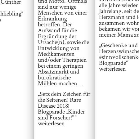
und Motto. Oftmals
 Günther
alle Jahre wieder
sind nur wenige
Jahrelang, seit de
Menschen von einer
hliebling“
Herzmann und i
Erkrankung
n
zusammen wohn
betroffen. Der
bekamen wir vo
Aufwand für die
meiner Mama z
Ergründung der
Ursache(n), sowie die
„Geschenke und
Entwicklung von
Herzenswünsche
Medikamenten
#sinnvollschenk
und/oder Therapien
Blogparade“
bei einem geringen
weiterlesen
Absatzmarkt und
bürokratische
Mühlen machen …
„Setz dein Zeichen für
die Seltenen! Rare
Disease 2018!
Blogparade „Kinder
sind Forscher!“ “
weiterlesen