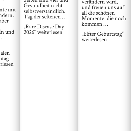
verändern wird,
Gesundheit nicht
und freuen uns auf
te mit
selbstverständlich.
all die schönen
ndern.
Tag der seltenen …
Momente, die noch
uber
kommen …
„Rare Disease Day
ln und
2026“
weiterlesen
„Elfter Geburtstag“
…
weiterlesen
nalen
htag
rlesen