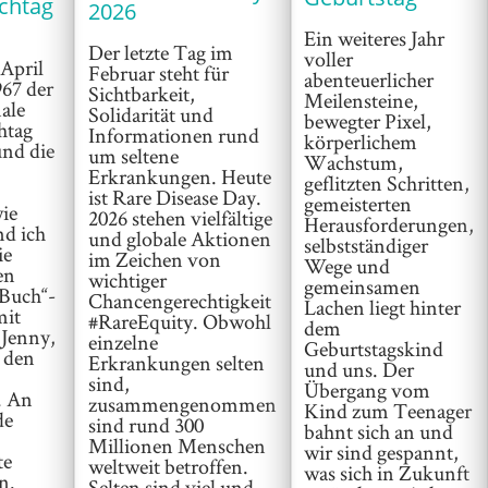
chtag
2026
Ein weiteres Jahr
Der letzte Tag im
voller
April
Februar steht für
abenteuerlicher
967 der
Sichtbarkeit,
Meilensteine,
ale
Solidarität und
bewegter Pixel,
htag
Informationen rund
körperlichem
nd die
um seltene
Wachstum,
Erkrankungen. Heute
geflitzten Schritten,
ist Rare Disease Day.
gemeisterten
ie
2026 stehen vielfältige
Herausforderungen,
nd ich
und globale Aktionen
selbstständiger
ie
im Zeichen von
Wege und
en
wichtiger
gemeinsamen
 Buch“-
Chancengerechtigkeit
Lachen liegt hinter
mit
#RareEquity. Obwohl
dem
, Jenny,
einzelne
Geburtstagskind
l den
Erkrankungen selten
und uns. Der
sind,
Übergang vom
. An
zusammengenommen
Kind zum Teenager
de
sind rund 300
bahnt sich an und
Millionen Menschen
wir sind gespannt,
te
weltweit betroffen.
was sich in Zukunft
n.
Selten sind viel und