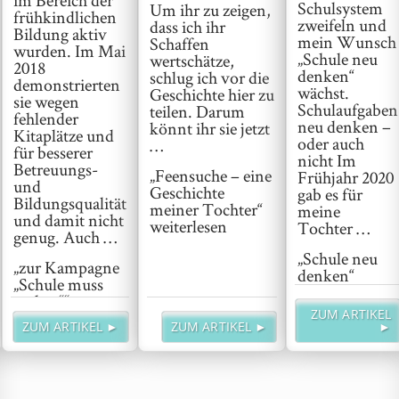
im Bereich der
Schulsystem
Um ihr zu zeigen,
frühkindlichen
zweifeln und
dass ich ihr
Bildung aktiv
mein Wunsch
Schaffen
wurden. Im Mai
„Schule neu
wertschätze,
2018
denken“
schlug ich vor die
demonstrierten
wächst.
Geschichte hier zu
sie wegen
Schulaufgaben
teilen. Darum
fehlender
neu denken –
könnt ihr sie jetzt
Kitaplätze und
oder auch
…
für besserer
nicht Im
Betreuungs-
„Feensuche – eine
Frühjahr 2020
und
Geschichte
gab es für
Bildungsqualität
meiner Tochter“
meine
und damit nicht
weiterlesen
Tochter …
genug. Auch …
„Schule neu
„zur Kampagne
denken“
„Schule muss
weiterlesen
anders““
ZUM ARTIKEL
weiterlesen
ZUM ARTIKEL ►
ZUM ARTIKEL ►
►