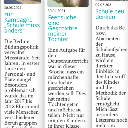
09.02.2021
30.08.2021
Schule neu
30.04.2021
zur
denken
Feensuche –
Kampagne
eine
„Schule muss
Durch das Be-
Geschichte
anders“
bzw.
meiner
Abarbeiten
Tochter
Die Berliner
der
Bildungspolitik
Schulaufgaben
Eine Aufgabe für
verwaltet
zu Hause,
den
Missstände. Seit
wird ein
Deutschunterricht
Jahren. In erster
direkter
war in dieser
Linie den
Einblick in
Woche, dass ein
Personal- und
den Lehrstoff
märchenhafte
Platzmangel.
des Kindes
Geschichte
Besonders
und die
geschrieben
problematisch
Methodik der
werden soll. Dies
wurde das im
Schule
hat meine
Jahr 2017 bis
ermöglicht.
Tochter getan
2018 Eltern und
Mich lässt
und möchte sie
viele Menschen
besonders
teilen. Nicht nur
verschiedener
Letzteres noch
mit den Kindern
Berufsgruppen
mehr am
in ihrer Klasse.