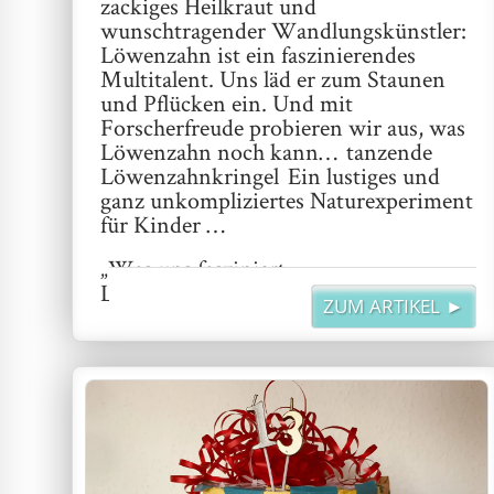
zackiges Heilkraut und
wunschtragender Wandlungskünstler:
Löwenzahn ist ein faszinierendes
Multitalent. Uns läd er zum Staunen
und Pflücken ein. Und mit
Forscherfreude probieren wir aus, was
Löwenzahn noch kann… tanzende
Löwenzahnkringel Ein lustiges und
ganz unkompliziertes Naturexperiment
für Kinder …
„Was uns fasziniert –
Löwenzahnkringel“
weiterlesen
ZUM ARTIKEL ►