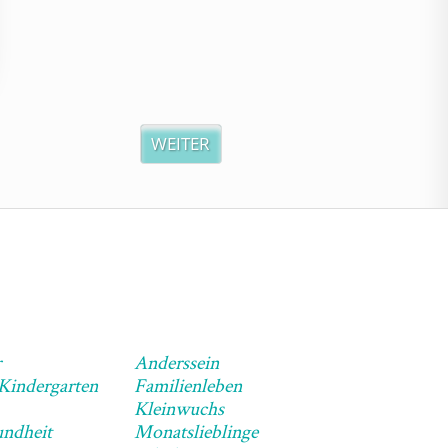
WEITER
r
Anderssein
 Kindergarten
Familienleben
Kleinwuchs
ndheit
Monatslieblinge