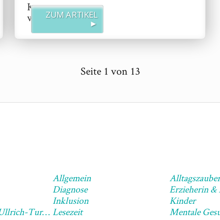
Kindern“
ZUM ARTIKEL
weiterlesen
►
Seite
1
von
13
Allgemein
Alltagszaube
Diagnose
Erzieherin &
Inklusion
Kinder
Leben Mit Dem Ullrich-Turner-Syndrom
Lesezeit
Mentale Gesu