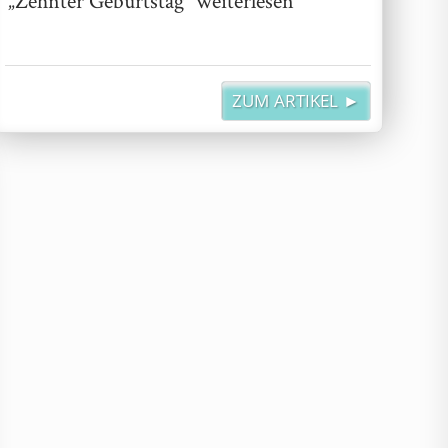
„Zehnter Geburtstag“
weiterlesen
ZUM ARTIKEL ►