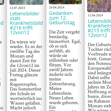
24.06.2024
12.07.2024
Gedanken
Lebensbilder
12.06.2024
zum 12.
statt
Lebensbild
Geburtstag
ld
Krankheitsbild
Krankheit
#216 trifft
#215 trifft
Die Zeit vergeht
12von12
12von12
beständig.
Immerfort. Egal,
e
Da wären wir
Der Geburts
ob es sich
wieder. Es ist der
Tochter rüc
anfühlt, als
zwölfte Tag des
Vorfreude m
würde sie
Monats und
breit. Genau
stillstehen oder
damit Zeit für
den Notensc
flitzen. Vor
e
die 12von12 im
Europawahl
zwölf Jahren
Juli 2024. Dieser
sind beängs
änderte sich
Freitag glänzte
Dabei sollte
meine
r
mit
sechste Mon
Zeitrechnung.
d
Regentropfen.
Jahres im Z
Meine
Das Sommerfest
Hoffnung au
Lebenslinie.
der Schule ist
bunte, dive
Neues Leben
wortwörtlich ins
im Rahmen 
wurde geboren.
Wasser gefallen.
Monats steh
Ein
in
Macht jedoch
Wir wären d