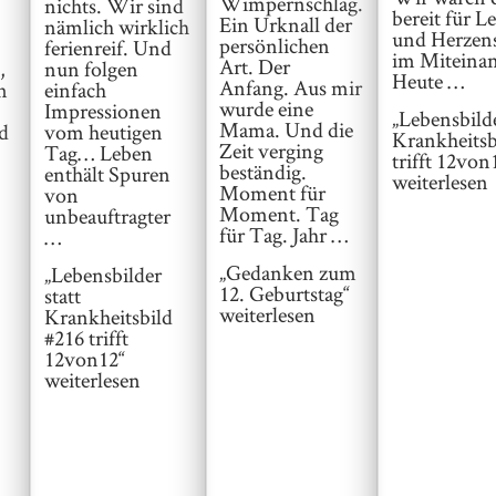
Wimpernschlag.
nichts. Wir sind
bereit für L
Ein Urknall der
nämlich wirklich
und Herze
persönlichen
ferienreif. Und
im Miteinan
Art. Der
,
nun folgen
Heute …
Anfang. Aus mir
n
einfach
wurde eine
Impressionen
„Lebensbilde
Mama. Und die
d
vom heutigen
Krankheitsb
Zeit verging
Tag… Leben
trifft 12von
beständig.
enthält Spuren
weiterlesen
Moment für
von
Moment. Tag
unbeauftragter
für Tag. Jahr …
…
„Gedanken zum
„Lebensbilder
12. Geburtstag“
statt
weiterlesen
Krankheitsbild
#216 trifft
12von12“
weiterlesen