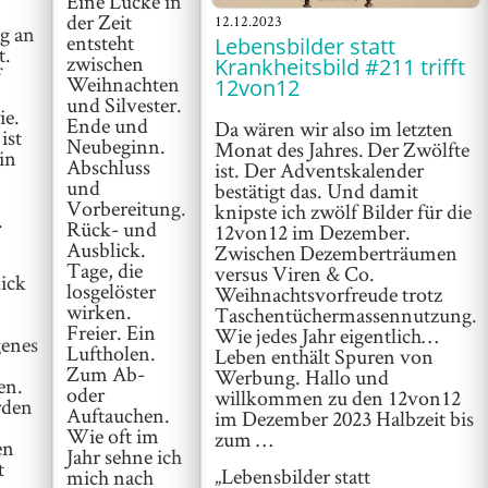
Eine Lücke in
der Zeit
12.12.2023
g an
entsteht
Lebensbilder statt
t.
zwischen
Krankheitsbild #211 trifft
f
Weihnachten
12von12
und Silvester.
ie.
Ende und
Da wären wir also im letzten
ist
Neubeginn.
Monat des Jahres. Der Zwölfte
in
Abschluss
ist. Der Adventskalender
und
bestätigt das. Und damit
Vorbereitung.
knipste ich zwölf Bilder für die
.
Rück- und
12von12 im Dezember.
.
Ausblick.
Zwischen Dezemberträumen
Tage, die
versus Viren & Co.
ick
losgelöster
Weihnachtsvorfreude trotz
wirken.
Taschentüchermassennutzung.
Freier. Ein
Wie jedes Jahr eigentlich…
enes
Luftholen.
Leben enthält Spuren von
Zum Ab-
Werbung. Hallo und
en.
oder
willkommen zu den 12von12
rden
Auftauchen.
im Dezember 2023 Halbzeit bis
Wie oft im
zum …
en
Jahr sehne ich
t
„Lebensbilder statt
mich nach