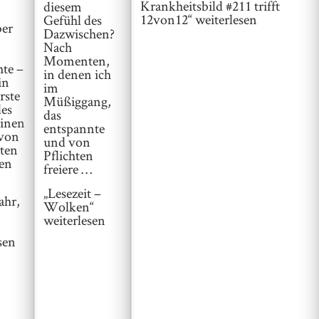
Krankheitsbild #211 trifft
diesem
12von12“
weiterlesen
Gefühl des
er
Dazwischen?
Nach
Momenten,
hte –
in denen ich
in
im
rste
Müßiggang,
es
das
einen
entspannte
von
und von
lten
Pflichten
en
freiere …
„Lesezeit –
ahr,
Wolken“
weiterlesen
sen