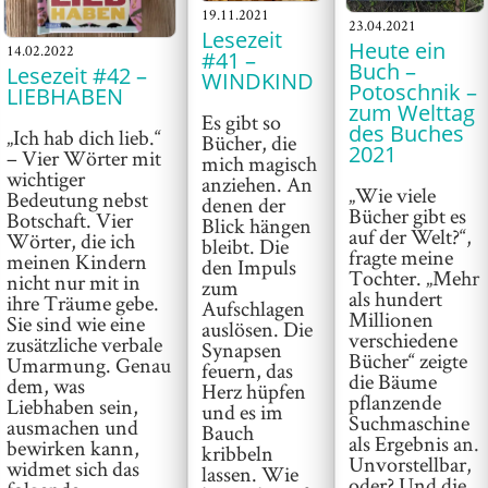
19.11.2021
23.04.2021
Lesezeit
Heute ein
14.02.2022
#41 –
Buch –
Lesezeit #42 –
WINDKIND
Potoschnik –
LIEBHABEN
zum Welttag
Es gibt so
des Buches
„Ich hab dich lieb.“
Bücher, die
2021
– Vier Wörter mit
mich magisch
wichtiger
anziehen. An
„Wie viele
Bedeutung nebst
denen der
Bücher gibt es
Botschaft. Vier
Blick hängen
auf der Welt?“,
Wörter, die ich
bleibt. Die
fragte meine
meinen Kindern
den Impuls
Tochter. „Mehr
nicht nur mit in
zum
als hundert
ihre Träume gebe.
Aufschlagen
Millionen
Sie sind wie eine
auslösen. Die
verschiedene
zusätzliche verbale
Synapsen
Bücher“ zeigte
Umarmung. Genau
feuern, das
die Bäume
dem, was
Herz hüpfen
pflanzende
Liebhaben sein,
und es im
Suchmaschine
ausmachen und
Bauch
als Ergebnis an.
bewirken kann,
kribbeln
Unvorstellbar,
widmet sich das
lassen. Wie
oder? Und die