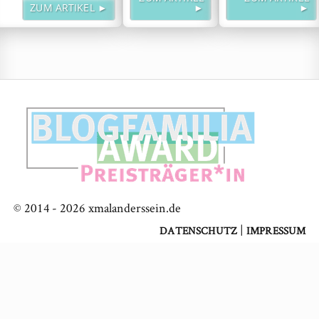
weiterlesen
ZUM ARTIKEL ►
►
►
© 2014 -
2026
xmalanderssein.de
|
DATENSCHUTZ
IMPRESSUM