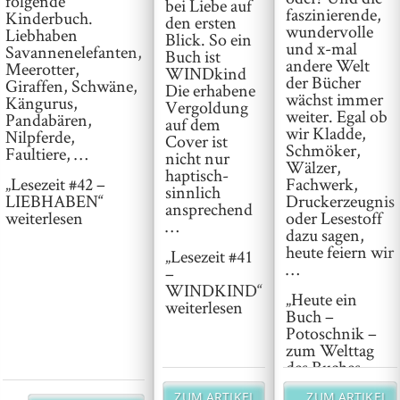
folgende
bei Liebe auf
faszinierende,
Kinderbuch.
den ersten
wundervolle
Liebhaben
Blick. So ein
und x-mal
Savannenelefanten,
Buch ist
andere Welt
Meerotter,
WINDkind
der Bücher
Giraffen, Schwäne,
Die erhabene
wächst immer
Kängurus,
Vergoldung
weiter. Egal ob
Pandabären,
auf dem
wir Kladde,
Nilpferde,
Cover ist
Schmöker,
Faultiere, …
nicht nur
Wälzer,
haptisch-
Fachwerk,
„Lesezeit #42 –
sinnlich
Druckerzeugnis
LIEBHABEN“
ansprechend
oder Lesestoff
weiterlesen
…
dazu sagen,
heute feiern wir
„Lesezeit #41
…
–
WINDKIND“
„Heute ein
weiterlesen
Buch –
Potoschnik –
zum Welttag
des Buches
2021“
ZUM ARTIKEL
ZUM ARTIKEL