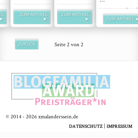
„weitermachen “
EL
ZUM ARTIKEL
ZUM ARTIKEL
weiterlesen
►
►
►
ZUM ARTIKEL 
Seite
2
von
2
ZURÜCK
© 2014 -
2026
xmalanderssein.de
|
DATENSCHUTZ
IMPRESSUM