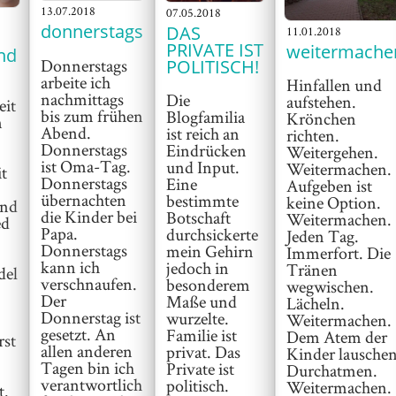
13.07.2018
07.05.2018
donnerstags
DAS
11.01.2018
PRIVATE IST
weitermach
nd
Donnerstags
POLITISCH!
arbeite ich
Hinfallen und
nachmittags
Die
aufstehen.
eit
bis zum frühen
Blogfamilia
Krönchen
n
Abend.
ist reich an
richten.
Donnerstags
Eindrücken
Weitergehen.
ist Oma-Tag.
und Input.
Weitermachen.
it
Donnerstags
Eine
Aufgeben ist
übernachten
bestimmte
keine Option.
und
die Kinder bei
Botschaft
Weitermachen.
ed
Papa.
durchsickerte
Jeden Tag.
Donnerstags
mein Gehirn
Immerfort. Die
kann ich
jedoch in
Tränen
del
verschnaufen.
besonderem
wegwischen.
Der
Maße und
Lächeln.
Donnerstag ist
wurzelte.
Weitermachen.
gesetzt. An
Familie ist
Dem Atem der
rst
allen anderen
privat. Das
Kinder lauschen
Tagen bin ich
Private ist
Durchatmen.
verantwortlich
politisch.
Weitermachen.
t.