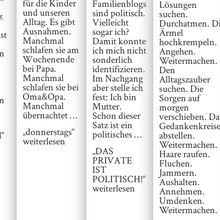
für die Kinder
Familienblogs
Lösungen
und unseren
sind politisch.
suchen.
z
Alltag. Es gibt
Vielleicht
Durchatmen. D
Ausnahmen.
sogar ich?
Ärmel
st
Manchmal
Damit konnte
hochkrempeln.
schlafen sie am
ich mich nicht
Angehen.
in
Wochenende
sonderlich
Weitermachen.
bei Papa.
identifizieren.
Den
Manchmal
Im Nachgang
Alltagszauber
schlafen sie bei
aber stelle ich
suchen. Die
Oma&Opa.
fest: Ich bin
Sorgen auf
en
Manchmal
Mutter.
morgen
übernachtet …
Schon dieser
verschieben. Da
Satz ist ein
Gedankenkreis
„donnerstags“
politisches …
d“
abstellen.
weiterlesen
Weitermachen.
„DAS
Haare raufen.
PRIVATE
Fluchen.
IST
Jammern.
POLITISCH!“
Aushalten.
weiterlesen
Annehmen.
Umdenken.
Weitermachen.
…