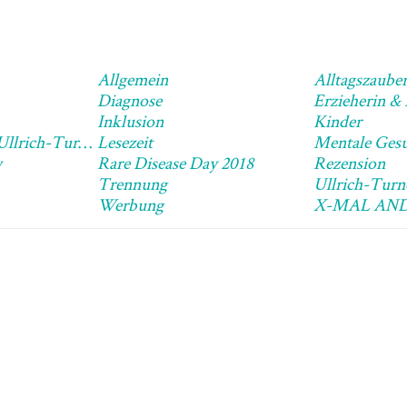
Allgemein
Alltagszaube
Diagnose
Erzieherin &
Inklusion
Kinder
Leben Mit Dem Ullrich-Turner-Syndrom
Lesezeit
Mentale Gesu
y
Rare Disease Day 2018
Rezension
Trennung
Ullrich-Tur
Werbung
X-MAL AN