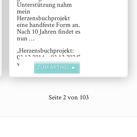
Unterstützung nahm
mein
Herzensbuchprojekt
eine handfeste Form an.
Nach 10 Jahren findet es
nun …
„Herzensbuchprojekt:
03.12.2014 – 03.12.2024“
weiterlesen
ZUM ARTIKEL ►
Seite
2
von
103