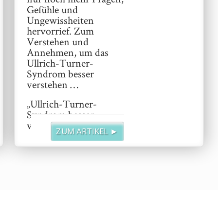
Gefühle und
Ungewissheiten
hervorrief. Zum
Verstehen und
Annehmen, um das
Ullrich-Turner-
Syndrom besser
verstehen …
„Ullrich-Turner-
Syndrom besser
verstehen“
weiterlesen
ZUM ARTIKEL ►