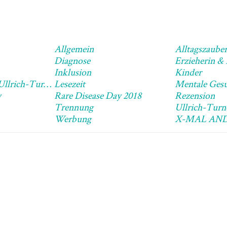
Allgemein
Alltagszaube
Diagnose
Erzieherin &
Inklusion
Kinder
Leben Mit Dem Ullrich-Turner-Syndrom
Lesezeit
Mentale Gesu
y
Rare Disease Day 2018
Rezension
Trennung
Ullrich-Tur
Werbung
X-MAL AN