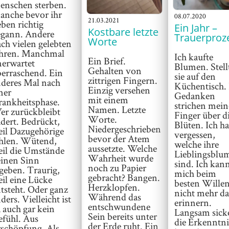
enschen sterben.
anche bevor ihr
08.07.2020
21.03.2021
ben richtig
Ein Jahr –
Kostbare letzte
egann. Andere
Trauerproz
Worte
ch vielen gelebten
ahren. Manchmal
Ich kaufte
Ein Brief.
nerwartet
Blumen. Stell
Gehalten von
erraschend. Ein
sie auf den
zittrigen Fingern.
deres Mal nach
Küchentisch. 
Einzig versehen
ner
Gedanken
mit einem
ankheitsphase.
strichen mein
Namen. Letzte
r zurückbleibt
Finger über d
Worte.
dert. Bedrückt,
Blüten. Ich h
Niedergeschrieben
il Dazugehörige
vergessen,
bevor der Atem
ehlen. Wütend,
welche ihre
aussetzte. Welche
il die Umstände
Lieblingsblu
Wahrheit wurde
einen Sinn
sind. Ich kan
noch zu Papier
geben. Traurig,
mich beim
gebracht? Bangen.
il eine Lücke
besten Wille
Herzklopfen.
tsteht. Oder ganz
nicht mehr d
Während das
ders. Vielleicht ist
erinnern.
entschwundene
 auch gar kein
Langsam sick
Sein bereits unter
fühl. Aus
die Erkenntni
der Erde ruht. Ein
schöpfung. Als